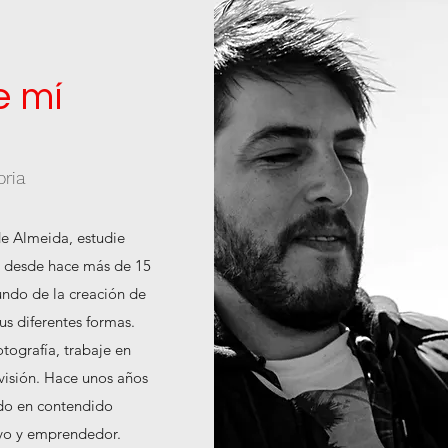
e mí
oria
e Almeida, estudie
y desde hace más de 15
undo de la creación de
us diferentes formas.
otografía, trabaje en
evisión. Hace unos años
ado en contendido
tivo y emprendedor.